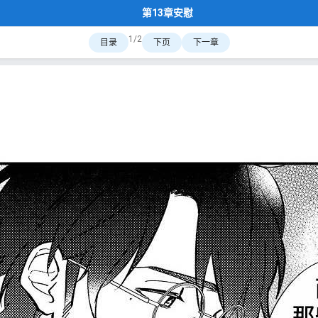
第13章安慰
1/2
目录
下页
下一章