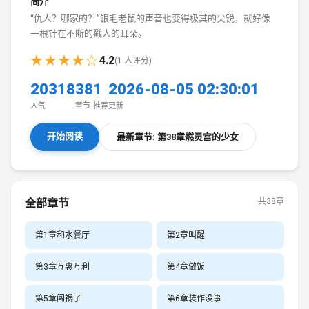
简介
“仇人？哪家的？”银毛老鼠的声音也变得极其的尖锐，就好像
一根针在不断的戳人的耳朵。
★★★★☆
4.2
(1 人评分)
20318
38
1
2026-08-05 02:30:01
人气
章节
推荐
更新
开始阅读
最新章节: 第38章燃灵宫的少女
全部章节
共38章
第1章和水餐厅
第2章叫醒
第3章互惠互利
第4章做饭
第5章闯祸了
第6章装作没事